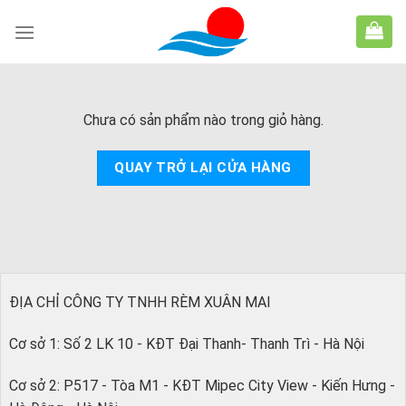
Skip
to
content
Chưa có sản phẩm nào trong giỏ hàng.
QUAY TRỞ LẠI CỬA HÀNG
ĐỊA CHỈ CÔNG TY TNHH RÈM XUÂN MAI
Cơ sở 1: Số 2 LK 10 - KĐT Đại Thanh- Thanh Trì - Hà Nội
Cơ sở 2: P517 - Tòa M1 - KĐT Mipec City View - Kiến Hưng -