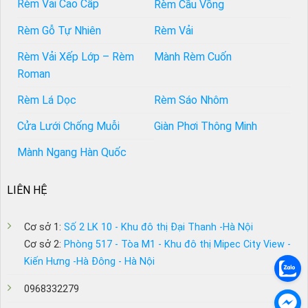
Rèm Vải Cao Cấp
Rèm Cầu Vồng
Rèm Gỗ Tự Nhiên
Rèm Vải
Rèm Vải Xếp Lớp – Rèm
Mành Rèm Cuốn
Roman
Rèm Lá Dọc
Rèm Sáo Nhôm
Cửa Lưới Chống Muỗi
Giàn Phơi Thông Minh
Mành Ngang Hàn Quốc
LIÊN HỆ
Cơ sở 1:
Số 2 LK 10 - Khu đô thị Đại Thanh -Hà Nội
Cơ sở 2:
Phòng 517 - Tòa M1 - Khu đô thị Mipec City View -
Kiến Hưng -Hà Đông - Hà Nội
0968332279