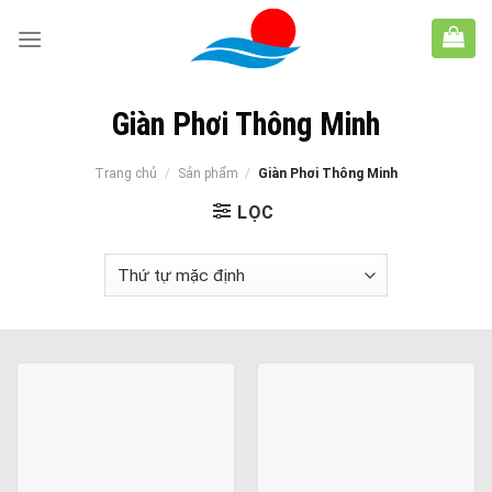
Skip
to
content
Giàn Phơi Thông Minh
Trang chủ
/
Sản phẩm
/
Giàn Phơi Thông Minh
LỌC