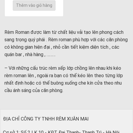
Thêm vào giỏ hàng
Rèm Roman được làm từ chất liệu vải tạo lên phong cách
sang trọng quý phái . Rèm roman phù hợp với các căn phòng
có không gian hiện đại , nhỏ cần tiết kiệm diện tích , các
quán bar , nhà hàng , ………
– Với những cấu trúc rèm xếp lớp chồng lên nhau khi kéo
rèm roman lên , ngoài ra bạn có thể kéo lên theo từng lớp
nhất định hoặc có thể buông xuống che kín cửa theo nhu
cầu ánh sáng của căn phòng.
ĐỊA CHỈ CÔNG TY TNHH RÈM XUÂN MAI
Cơ sở 1: Số 2 LK 10 - KĐT Đại Thanh- Thanh Trì - Hà Nội