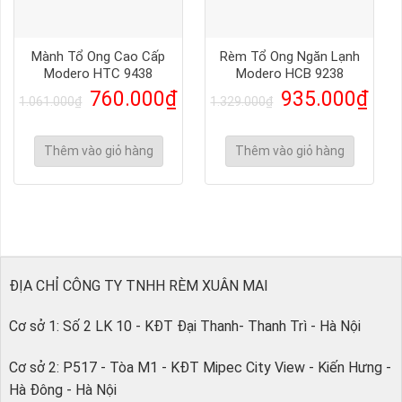
Mành Tổ Ong Cao Cấp
Rèm Tổ Ong Ngăn Lạnh
Modero HTC 9438
Modero HCB 9238
760.000
₫
935.000
₫
1.061.000
₫
1.329.000
₫
Thêm vào giỏ hàng
Thêm vào giỏ hàng
ĐỊA CHỈ CÔNG TY TNHH RÈM XUÂN MAI
Cơ sở 1: Số 2 LK 10 - KĐT Đại Thanh- Thanh Trì - Hà Nội
Cơ sở 2: P517 - Tòa M1 - KĐT Mipec City View - Kiến Hưng -
Hà Đông - Hà Nội