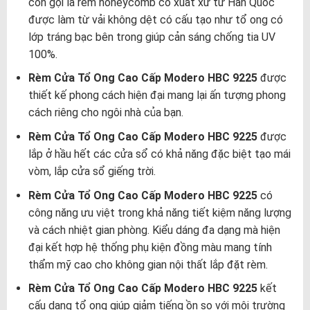
còn gọi là rèm honeycomb có xuất xứ từ Hàn Quốc
được làm từ vải không dệt có cấu tạo như tổ ong có
lớp tráng bạc bên trong giúp cản sáng chống tia UV
100%.
Rèm Cửa Tổ Ong Cao Cấp Modero HBC 9225
được
thiết kế phong cách hiện đại mang lại ấn tượng phong
cách riêng cho ngôi nhà của bạn.
Rèm Cửa Tổ Ong Cao Cấp Modero HBC 9225
được
lắp ở hầu hết các cửa sổ có khả năng đặc biệt tạo mái
vòm, lắp cửa sổ giếng trời.
Rèm Cửa Tổ Ong Cao Cấp Modero HBC 9225
có
công năng ưu việt trong khả năng tiết kiệm năng lượng
và cách nhiệt gian phòng. Kiểu dáng đa dạng mà hiện
đại kết hợp hệ thống phụ kiện đồng màu mang tính
thẩm mỹ cao cho không gian nội thất lắp đặt rèm.
Rèm Cửa Tổ Ong Cao Cấp Modero HBC 9225
kết
cấu dạng tổ ong giúp giảm tiếng ồn so với môi trường