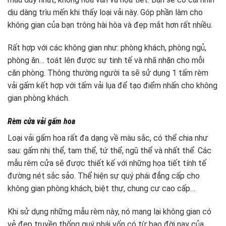
dịu dàng trìu mến khi thấy loại vải này. Góp phần làm cho
không gian của bạn trông hài hòa và đẹp mắt hơn rất nhiều.
Rất hợp với các không gian như: phòng khách, phòng ngủ,
phòng ăn… toát lên được sự tinh tế và nhã nhặn cho mỗi
căn phòng. Thông thường người ta sẽ sử dụng 1 tấm rèm
vải gấm kết hợp với tấm vải lụa để tạo điểm nhấn cho không
gian phòng khách.
Rèm cửa vải gấm hoa
Loại vải gấm hoa rất đa dạng về màu sắc, có thể chia như
sau: gấm nhị thể, tam thể, tứ thể, ngũ thể và nhất thể. Các
mẫu rèm cửa sẽ được thiết kế với những họa tiết tính tế
đường nét sắc sảo. Thể hiện sự quý phái đẳng cấp cho
không gian phòng khách, biệt thự, chung cư cao cấp…
Khi sử dụng những mẫu rèm này, nó mang lại không gian có
vẻ đẹp truyền thống quý phái vốn có từ bao đời nay của