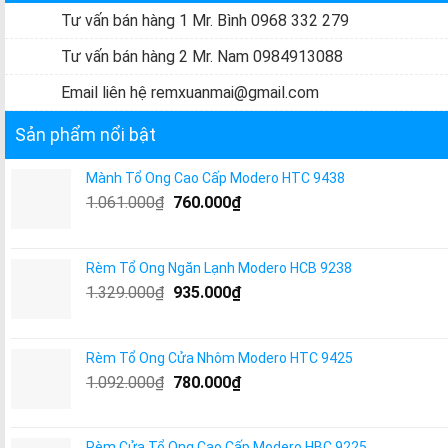
Tư vấn bán hàng 1 Mr. Bình 0968 332 279
Tư vấn bán hàng 2 Mr. Nam 0984913088
Email liên hệ remxuanmai@gmail.com
Sản phẩm nổi bật
Mành Tổ Ong Cao Cấp Modero HTC 9438
1.061.000
₫
760.000
₫
Rèm Tổ Ong Ngăn Lạnh Modero HCB 9238
1.329.000
₫
935.000
₫
Rèm Tổ Ong Cửa Nhôm Modero HTC 9425
1.092.000
₫
780.000
₫
Rèm Cửa Tổ Ong Cao Cấp Modero HBC 9225