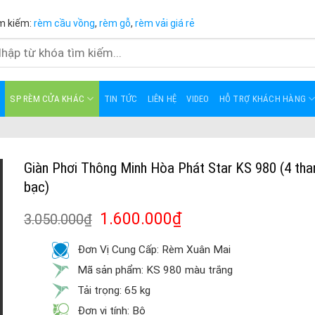
m kiếm:
rèm cầu vồng
,
rèm gỗ
,
rèm vải giá rẻ
m
m:
SP RÈM CỬA KHÁC
TIN TỨC
LIÊN HỆ
VIDEO
HỖ TRỢ KHÁCH HÀNG
Giàn Phơi Thông Minh Hòa Phát Star KS 980 (4 th
bạc)
1.600.000
₫
3.050.000
₫
Đơn Vị Cung Cấp: Rèm Xuân Mai
Mã sản phẩm: KS 980 màu trắng
Tải trọng: 65 kg
Đơn vị tính: Bộ