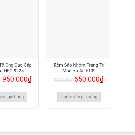
Tổ Ong Cao Cấp
Rèm Sáo Nhôm Trang Trí
Rèm 
o HBC 9225
Modero Au 5109
950.000
₫
650.000
₫
750.000
₫
750
vào giỏ hàng
Thêm vào giỏ hàng