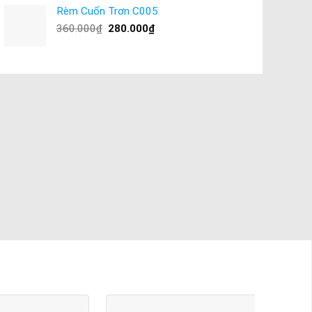
Rèm Cuốn Trơn C005
360.000
₫
280.000
₫