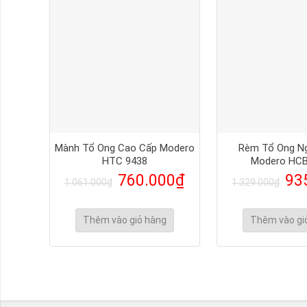
Mành Tổ Ong Cao Cấp Modero
Rèm Tổ Ong N
HTC 9438
Modero HCB
760.000
₫
93
1.061.000
₫
1.329.000
₫
Thêm vào giỏ hàng
Thêm vào gi