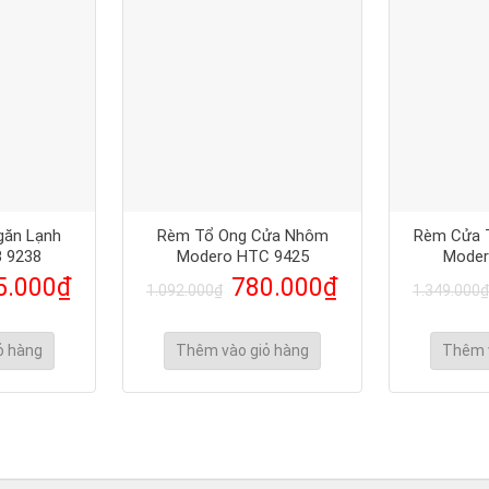
găn Lạnh
Rèm Tổ Ong Cửa Nhôm
Rèm Cửa 
 9238
Modero HTC 9425
Moder
5.000
₫
780.000
₫
1.092.000
₫
1.349.000
₫
ỏ hàng
Thêm vào giỏ hàng
Thêm 