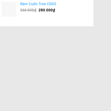
Rèm Cuốn Trơn C005
360.000
₫
280.000
₫