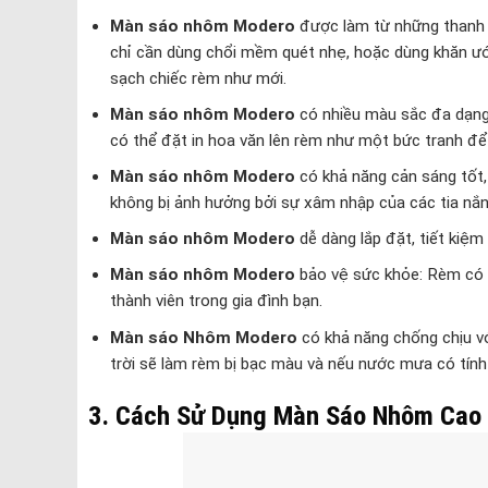
Màn sáo nhôm Modero
được làm từ những thanh l
chỉ cần dùng chổi mềm quét nhẹ, hoặc dùng khăn ướ
sạch chiếc rèm như mới.
Màn sáo nhôm Modero
có nhiều màu sắc đa dạng 
có thể đặt in hoa văn lên rèm như một bức tranh đ
Màn sáo nhôm Modero
có khả năng cản sáng tốt, 
không bị ảnh hưởng bởi sự xâm nhập của các tia nắn
Màn sáo nhôm Modero
dễ dàng lắp đặt, tiết kiệm
Màn sáo nhôm Modero
bảo vệ sức khỏe: Rèm có 
thành viên trong gia đình bạn.
Màn sáo Nhôm Modero
có khả năng chống chịu với
trời sẽ làm rèm bị bạc màu và nếu nước mưa có tính a
3. Cách Sử Dụng Màn Sáo Nhôm Cao