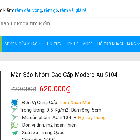
m kiếm:
rèm cầu vồng
,
rèm gỗ
,
rèm vải giá rẻ
m
m:
SP RÈM CỬA KHÁC
TIN TỨC
LIÊN HỆ
VIDEO
HỖ TRỢ KHÁCH HÀNG
Màn Sáo Nhôm Cao Cấp Modero Au 5104
620.000
₫
720.000
₫
Đơn Vị Cung Cấp:
Rèm Xuân Mai
Trọng lượng: 0.5 Kg/m2, Bản rộng: 5cm
Mã sản phẩm: AU 5104 +
Hệ dây thang
Đơn vị tính: m2 hoàn thiện
Xuất xứ: Trung Quốc
Cản sáng: 100%