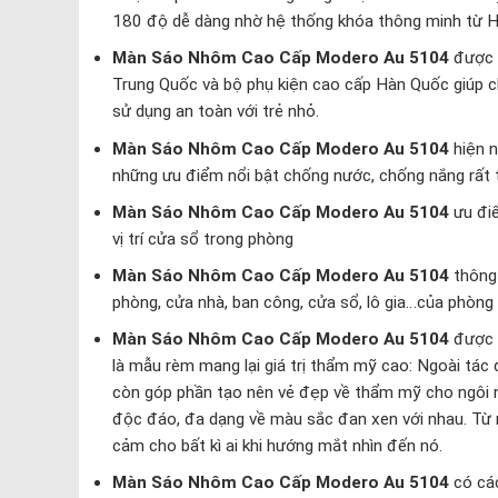
180 độ dễ dàng nhờ hệ thống khóa thông minh từ 
Màn Sáo Nhôm Cao Cấp Modero Au 5104
được 
Trung Quốc và bộ phụ kiện cao cấp Hàn Quốc giúp ch
sử dụng an toàn với trẻ nhỏ.
Màn Sáo Nhôm Cao Cấp Modero Au 5104
hiện n
những ưu điểm nổi bật chống nước, chống nắng rất 
Màn Sáo Nhôm Cao Cấp Modero Au 5104
ưu điể
vị trí cửa sổ trong phòng
Màn Sáo Nhôm Cao Cấp Modero Au 5104
thông 
phòng, cửa nhà, ban công, cửa sổ, lô gia…của phòng 
Màn Sáo Nhôm Cao Cấp Modero Au 5104
được n
là mẫu rèm mang lại giá trị thẩm mỹ cao: Ngoài tác 
còn góp phần tạo nên vẻ đẹp về thẩm mỹ cho ngôi nh
độc đáo, đa dạng về màu sắc đan xen với nhau. Từ nh
cảm cho bất kì ai khi hướng mắt nhìn đến nó.
Màn Sáo Nhôm Cao Cấp Modero Au 5104
có cá