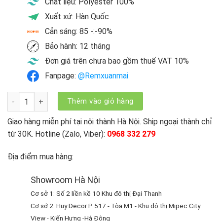
Chất liệu: Polyester 100%
Xuất xứ: Hàn Quốc
Cản sáng: 85 -:-90%
Bảo hành: 12 tháng
Đơn giá trên chưa bao gồm thuế VAT 10%
Fanpage:
@Remxuanmai
Mành ngang Hàn Quốc Triple 80mm NT 192 số lượng
Thêm vào giỏ hàng
Giao hàng miễn phí tại nội thành Hà Nội. Ship ngoại thành chỉ
từ 30K. Hotline (Zalo, Viber):
0968 332 279
Địa điểm mua hàng:
Showroom Hà Nội
Cơ sở 1: Số 2 liền kề 10 Khu đô thị Đại Thanh
Cơ sở 2: Huy Decor P 517 - Tòa M1 - Khu đô thị Mipec City
View - Kiến Hưng -Hà Đông