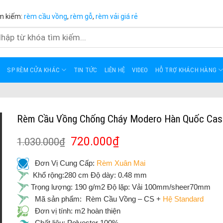
m kiếm:
rèm cầu vồng
,
rèm gỗ
,
rèm vải giá rẻ
m
m:
SP RÈM CỬA KHÁC
TIN TỨC
LIÊN HỆ
VIDEO
HỖ TRỢ KHÁCH HÀNG
Rèm Cầu Vồng Chống Cháy Modero Hàn Quốc Cas
720.000
₫
1.030.000
₫
Đơn Vị Cung Cấp:
Rèm Xuân Mai
Khổ rộng:280 cm Độ dày: 0.48 mm
Trọng lượng: 190 g/m2 Độ lặp: Vải 100mm/sheer70mm
Mã sản phẩm: Rèm Cầu Vồng – CS +
Hệ Standard
Đơn vị tính: m2 hoàn thiện
Chất liệu: Polyester 100%