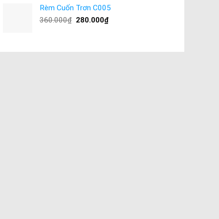
Rèm Cuốn Trơn C005
360.000
₫
280.000
₫