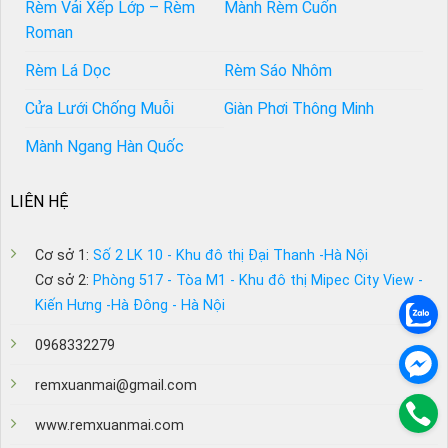
Rèm Vải Xếp Lớp – Rèm
Mành Rèm Cuốn
Roman
Rèm Lá Dọc
Rèm Sáo Nhôm
Cửa Lưới Chống Muỗi
Giàn Phơi Thông Minh
Mành Ngang Hàn Quốc
LIÊN HỆ
Cơ sở 1:
Số 2 LK 10 - Khu đô thị Đại Thanh -Hà Nội
Cơ sở 2:
Phòng 517 - Tòa M1 - Khu đô thị Mipec City View -
Kiến Hưng -Hà Đông - Hà Nội
0968332279
remxuanmai@gmail.com
www.remxuanmai.com