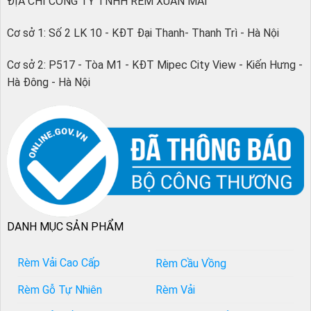
ĐỊA CHỈ CÔNG TY TNHH RÈM XUÂN MAI
Cơ sở 1: Số 2 LK 10 - KĐT Đại Thanh- Thanh Trì - Hà Nội
Cơ sở 2: P517 - Tòa M1 - KĐT Mipec City View - Kiến Hưng -
Hà Đông - Hà Nội
DANH MỤC SẢN PHẨM
Rèm Vải Cao Cấp
Rèm Cầu Vồng
Rèm Gỗ Tự Nhiên
Rèm Vải