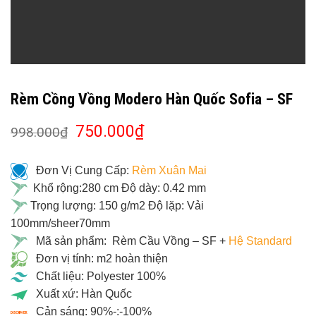
Rèm Cồng Vồng Modero Hàn Quốc Sofia – SF
750.000
₫
998.000
₫
Đơn Vị Cung Cấp:
Rèm Xuân Mai
Khổ rộng:280 cm Độ dày: 0.42 mm
Trọng lượng: 150 g/m2 Độ lặp: Vải
100mm/sheer70mm
Mã sản phẩm: Rèm Cầu Vồng – SF +
Hệ Standard
Đơn vị tính: m2 hoàn thiện
Chất liệu: Polyester 100%
Xuất xứ: Hàn Quốc
Cản sáng: 90%-:-100%