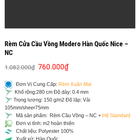
Rèm Cửa Cầu Vồng Modero Hàn Quốc Nice –
NC
760.000
₫
1.082.000
₫
Đơn Vị Cung Cấp:
Rèm Xuân Mai
Khổ rộng:280 cm Độ dày: 0.4 mm
Trọng lượng: 150 g/m2 Độ lặp: Vải
105mm/sheer75mm
Mã sản phẩm: Rèm Cầu Vồng – NC +
Hệ Standard
Đơn vị tính: m2 hoàn thiện
Chất liệu: Polyester 100%
Xuất xứ: Hàn Quốc