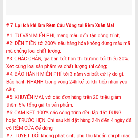
# 7 Lợi ích khi làm Rèm Cầu Vồng tại Rèm Xuân Mai
#1. TƯ VẤN MIẾN PHÍ, mang mẫu đến tận công trình;
#2: ĐỀN TIỀN tới 200% nếu hàng hóa không đúng mẫu mã
mã chủng loại chất lượng;
#3: CHẮC CHẮN, giá bán tốt hơn thị trường tối thiểu 20%.
Xét cùng loại sản phẩm và chất lượng thi công;
#4: BẢO HÀNH MIỄN PHÍ tới 3 năm với bất cứ lý do gì.
Bảo hành NHANH trong vòng 24h kể từ khi tiếp nhận yêu
cầu;
#5: KHUYẾN MẠI, với các đơn hàng trên 20 triệu giảm
thêm 5% tổng giá trị sản phẩm;
#6: CAM KẾT 100% các công trình đều lắp đặt ĐÚNG
hoặc TRƯỚC HẸN. Chỉ sau khi đặt hàng 24h đến 4 ngày đã
có RÈM CỬA để dùng.
#7: TUYỆT ĐỐI không phát sinh, phụ thu khoản chi phí nào