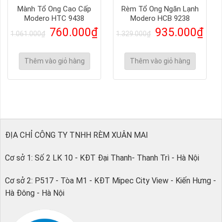
Mành Tổ Ong Cao Cấp
Rèm Tổ Ong Ngăn Lạnh
Modero HTC 9438
Modero HCB 9238
760.000
₫
935.000
₫
1.061.000
₫
1.329.000
₫
Thêm vào giỏ hàng
Thêm vào giỏ hàng
ĐỊA CHỈ CÔNG TY TNHH RÈM XUÂN MAI
Cơ sở 1: Số 2 LK 10 - KĐT Đại Thanh- Thanh Trì - Hà Nội
Cơ sở 2: P517 - Tòa M1 - KĐT Mipec City View - Kiến Hưng -
Hà Đông - Hà Nội