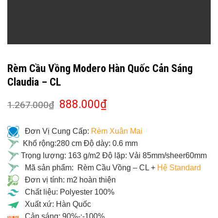
Rèm Cầu Vồng Modero Hàn Quốc Cản Sáng
Claudia – CL
888.000
₫
1.267.000
₫
Đơn Vị Cung Cấp:
Rèm Xuân Mai
Khổ rộng:280 cm Độ dày: 0.6 mm
Trọng lượng: 163 g/m2 Độ lặp: Vải 85mm/sheer60mm
Mã sản phẩm: Rèm Cầu Vồng – CL +
Hệ Standard
Đơn vị tính: m2 hoàn thiện
Chất liệu: Polyester 100%
Xuất xứ: Hàn Quốc
Cản sáng: 90%-:-100%