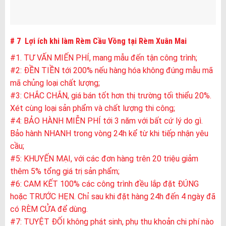
# 7 Lợi ích khi làm Rèm Cầu Vồng tại Rèm Xuân Mai
#1. TƯ VẤN MIẾN PHÍ, mang mẫu đến tận công trình;
#2: ĐỀN TIỀN tới 200% nếu hàng hóa không đúng mẫu mã
mã chủng loại chất lượng;
#3: CHẮC CHẮN, giá bán tốt hơn thị trường tối thiểu 20%.
Xét cùng loại sản phẩm và chất lượng thi công;
#4: BẢO HÀNH MIỄN PHÍ tới 3 năm với bất cứ lý do gì.
Bảo hành NHANH trong vòng 24h kể từ khi tiếp nhận yêu
cầu;
#5: KHUYẾN MẠI, với các đơn hàng trên 20 triệu giảm
thêm 5% tổng giá trị sản phẩm;
#6: CAM KẾT 100% các công trình đều lắp đặt ĐÚNG
hoặc TRƯỚC HẸN. Chỉ sau khi đặt hàng 24h đến 4 ngày đã
có RÈM CỬA để dùng.
#7: TUYỆT ĐỐI không phát sinh, phụ thu khoản chi phí nào