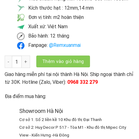
Kích thước hạt : 12mm,14 mm
Đơn vị tính: m2 hoàn thiện
Xuất xứ: Việt Nam
Bảo hành: 12 tháng
Fanpage:
@Remxuanmai
Rèm Hạt Gỗ Bồ Đề Hoa Loa Kèn số lượng
Thêm vào giỏ hàng
Giao hàng miễn phí tại nội thành Hà Nội. Ship ngoại thành chỉ
từ 30K. Hotline (Zalo, Viber):
0968 332 279
Địa điểm mua hàng:
Showroom Hà Nội
Cơ sở 1: Số 2 liền kề 10 Khu đô thị Đại Thanh
Cơ sở 2: Huy Decor P 517 - Tòa M1 - Khu đô thị Mipec City
View - Kiến Hưng -Hà Đông