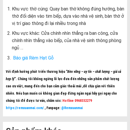
Khu vực thờ cúng: Quay ban thờ không đúng hướng, bàn
thờ đối diện vào tim bếp, dựa vào nhà vệ sinh, bàn thờ ở
vị trí giao thông đi lại nhiều trong nhà
Khu vực khác: Cửa chính nhìn thẳng ra ban công, cửa
chính nhìn thẳng vào bếp, của nhà vệ sinh thông phòng
ngủ …
Báo giá Rèm Hạt Gỗ
Với định hướng phát triển thương hiệu “
Bền vững – uy tín – chất lượng – giá cả
hợp lý
“. Chúng tôi không ngừng lỗ lực đưa đến những sản phẩm chất lượng
cao ưu việt, mang đến cho bạn cảm giác thoải mái ,dẽ chịu gần với thiên
nhiên. Nếu bạn muốn có không gian đẹp đừng ngần ngại hãy gọi ngay cho
chúng tôi để được tư vấn, chăm sóc:
Hotline 0968332279
https://remxuanmai.com/
, Fanpage:
@Remxuanmai