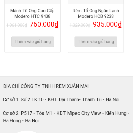
Mành Tổ Ong Cao Cấp
Rèm Tổ Ong Ngăn Lạnh
Modero HTC 9438
Modero HCB 9238
760.000
₫
935.000
₫
1.061.000
₫
1.329.000
₫
Thêm vào giỏ hàng
Thêm vào giỏ hàng
ĐỊA CHỈ CÔNG TY TNHH RÈM XUÂN MAI
Cơ sở 1: Số 2 LK 10 - KĐT Đại Thanh- Thanh Trì - Hà Nội
Cơ sở 2: P517 - Tòa M1 - KĐT Mipec City View - Kiến Hưng -
Hà Đông - Hà Nội