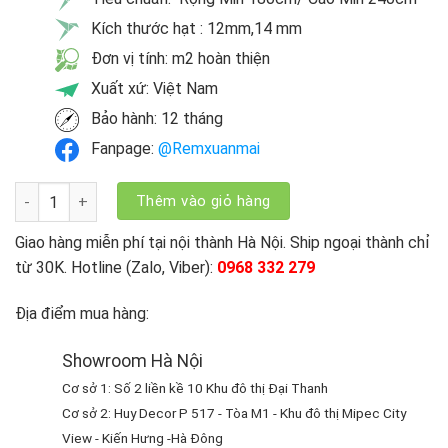
Kích thước hạt : 12mm,14 mm
Đơn vị tính: m2 hoàn thiện
Xuất xứ: Việt Nam
Bảo hành: 12 tháng
Fanpage:
@Remxuanmai
Rèm Hạt Gỗ Hương Chữ Thư Pháp Phúc - Lộc - Thọ số lượng
Thêm vào giỏ hàng
Giao hàng miễn phí tại nội thành Hà Nội. Ship ngoại thành chỉ
từ 30K. Hotline (Zalo, Viber):
0968 332 279
Địa điểm mua hàng:
Showroom Hà Nội
Cơ sở 1: Số 2 liền kề 10 Khu đô thị Đại Thanh
Cơ sở 2: Huy Decor P 517 - Tòa M1 - Khu đô thị Mipec City
View - Kiến Hưng -Hà Đông