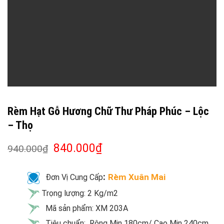
Rèm Hạt Gỗ Hương Chữ Thư Pháp Phúc – Lộc
– Thọ
840.000
₫
940.000
₫
:
Rèm Xuân Mai
Đơn Vị Cung Cấp
Trọng lượng: 2 Kg/m2
Mã sản phẩm: XM 203A
Tiêu chuẩn: Rộng Min 180cm/ Cao Min 240cm