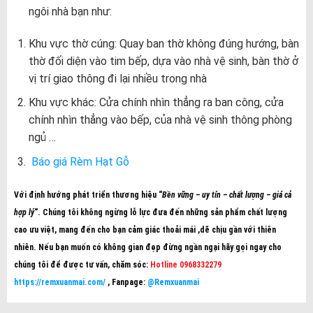
ngôi nhà bạn như:
Khu vực thờ cúng: Quay ban thờ không đúng hướng, bàn
thờ đối diện vào tim bếp, dựa vào nhà vệ sinh, bàn thờ ở
vị trí giao thông đi lại nhiều trong nhà
Khu vực khác: Cửa chính nhìn thẳng ra ban công, cửa
chính nhìn thẳng vào bếp, của nhà vệ sinh thông phòng
ngủ …
Báo giá Rèm Hạt Gỗ
Với định hướng phát triển thương hiệu “
Bền vững – uy tín – chất lượng – giá cả
hợp lý
“. Chúng tôi không ngừng lỗ lực đưa đến những sản phẩm chất lượng
cao ưu việt, mang đến cho bạn cảm giác thoải mái ,dẽ chịu gần với thiên
nhiên. Nếu bạn muốn có không gian đẹp đừng ngần ngại hãy gọi ngay cho
chúng tôi để được tư vấn, chăm sóc:
Hotline 0968332279
https://remxuanmai.com/
, Fanpage:
@Remxuanmai