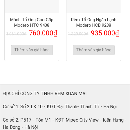
Mành Tổ Ong Cao Cấp
Rèm Tổ Ong Ngăn Lạnh
Modero HTC 9438
Modero HCB 9238
760.000
₫
935.000
₫
1.061.000
₫
1.329.000
₫
Thêm vào giỏ hàng
Thêm vào giỏ hàng
ĐỊA CHỈ CÔNG TY TNHH RÈM XUÂN MAI
Cơ sở 1: Số 2 LK 10 - KĐT Đại Thanh- Thanh Trì - Hà Nội
Cơ sở 2: P517 - Tòa M1 - KĐT Mipec City View - Kiến Hưng -
Hà Đông - Hà Nội