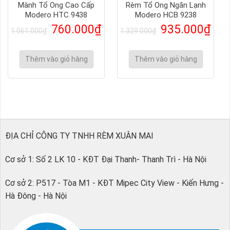
Mành Tổ Ong Cao Cấp
Rèm Tổ Ong Ngăn Lạnh
Modero HTC 9438
Modero HCB 9238
760.000
₫
935.000
₫
1.061.000
₫
1.329.000
₫
Thêm vào giỏ hàng
Thêm vào giỏ hàng
ĐỊA CHỈ CÔNG TY TNHH RÈM XUÂN MAI
Cơ sở 1: Số 2 LK 10 - KĐT Đại Thanh- Thanh Trì - Hà Nội
Cơ sở 2: P517 - Tòa M1 - KĐT Mipec City View - Kiến Hưng -
Hà Đông - Hà Nội