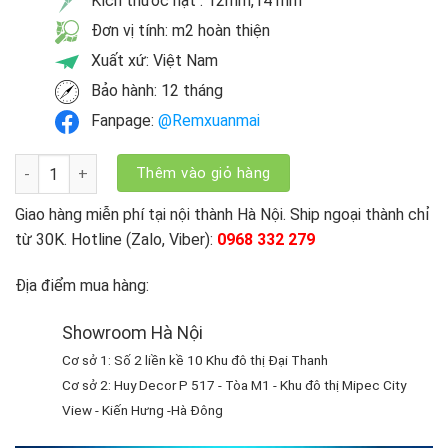
Kích thước hạt : 12mm,14 mm
Đơn vị tính: m2 hoàn thiện
Xuất xứ: Việt Nam
Bảo hành: 12 tháng
Fanpage:
@Remxuanmai
Rèm Hạt Gỗ Hương Trơn số lượng
Thêm vào giỏ hàng
Giao hàng miễn phí tại nội thành Hà Nội. Ship ngoại thành chỉ
từ 30K. Hotline (Zalo, Viber):
0968 332 279
Địa điểm mua hàng:
Showroom Hà Nội
Cơ sở 1: Số 2 liền kề 10 Khu đô thị Đại Thanh
Cơ sở 2: Huy Decor P 517 - Tòa M1 - Khu đô thị Mipec City
View - Kiến Hưng -Hà Đông