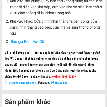
Khu vực thờ cúng: Quay ban thờ không đúng hướng, bàn
thờ đối diện vào tim bếp, dựa vào nhà vệ sinh, bàn thờ ở
vị trí giao thông đi lại nhiều trong nhà
Khu vực khác: Cửa chính nhìn thẳng ra ban công, cửa
chính nhìn thẳng vào bếp, của nhà vệ sinh thông phòng
ngủ …
Báo giá Rèm Hạt Gỗ
Với định hướng phát triển thương hiệu “
Bền vững – uy tín – chất lượng – giá cả
hợp lý
“. Chúng tôi không ngừng lỗ lực đưa đến những sản phẩm chất lượng
cao ưu việt, mang đến cho bạn cảm giác thoải mái ,dẽ chịu gần với thiên
nhiên. Nếu bạn muốn có không gian đẹp đừng ngần ngại hãy gọi ngay cho
chúng tôi để được tư vấn, chăm sóc:
Hotline 0968332279
https://remxuanmai.com/
, Fanpage:
@Remxuanmai
Sản phẩm khác