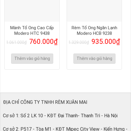
Mành Tổ Ong Cao Cấp
Rèm Tổ Ong Ngăn Lạnh
Modero HTC 9438
Modero HCB 9238
760.000
₫
935.000
₫
1.061.000
₫
1.329.000
₫
Thêm vào giỏ hàng
Thêm vào giỏ hàng
ĐỊA CHỈ CÔNG TY TNHH RÈM XUÂN MAI
Cơ sở 1: Số 2 LK 10 - KĐT Đại Thanh- Thanh Trì - Hà Nội
Cơ sở 2: P517 - Tòa M1 - KĐT Mipec City View - Kiến Hưng -