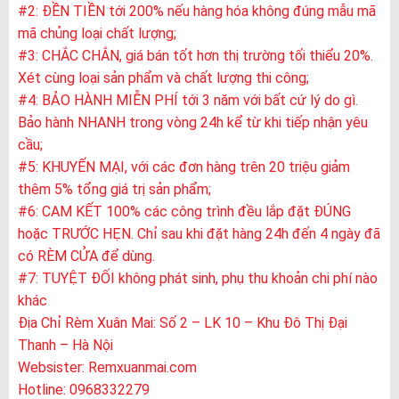
#2: ĐỀN TIỀN tới 200% nếu hàng hóa không đúng mẫu mã
mã chủng loại chất lượng;
#3: CHẮC CHẮN, giá bán tốt hơn thị trường tối thiểu 20%.
Xét cùng loại sản phẩm và chất lượng thi công;
#4: BẢO HÀNH MIỄN PHÍ tới 3 năm với bất cứ lý do gì.
Bảo hành NHANH trong vòng 24h kể từ khi tiếp nhận yêu
cầu;
#5: KHUYẾN MẠI, với các đơn hàng trên 20 triệu giảm
thêm 5% tổng giá trị sản phẩm;
#6: CAM KẾT 100% các công trình đều lắp đặt ĐÚNG
hoặc TRƯỚC HẸN. Chỉ sau khi đặt hàng 24h đến 4 ngày đã
có RÈM CỬA để dùng.
#7: TUYỆT ĐỐI không phát sinh, phụ thu khoản chi phí nào
khác
Địa Chỉ Rèm Xuân Mai: Số 2 – LK 10 – Khu Đô Thị Đại
Thanh – Hà Nội
Websister:
Remxuanmai.com
Hotline: 0968332279