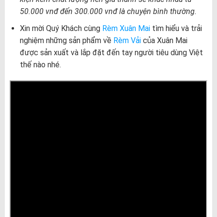
50.000 vnđ đến 300.000 vnđ là chuyện bình thường.
Xin mời Quý Khách cùng
Rèm Xuân Mai
tìm hiểu và trải
nghiệm những sản phẩm về
Rèm Vải
của Xuân Mai
được sản xuất và lắp đặt đến tay người tiêu dùng Việt
thế nào nhé.