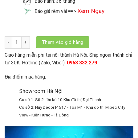
Bảo hành: 36 tháng
Xem Ngay
Báo giá rèm vải ==>
Rèm Vải 1 Lớp May Nữ Hoàng XM 27 số lượng
Thêm vào giỏ hàng
Giao hàng miễn phí tại nội thành Hà Nội. Ship ngoại thành chỉ
từ 30K. Hotline (Zalo, Viber):
0968 332 279
Địa điểm mua hàng:
Showroom Hà Nội
Cơ sở 1: Số 2 liền kề 10 Khu đô thị Đại Thanh
Cơ sở 2: Huy Decor P 517 - Tòa M1 - Khu đô thị Mipec City
View - Kiến Hưng -Hà Đông