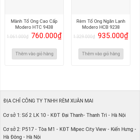
Mành Tổ Ong Cao Cấp
Rèm Tổ Ong Ngăn Lạnh
Modero HTC 9438
Modero HCB 9238
760.000
₫
935.000
₫
1.061.000
₫
1.329.000
₫
Thêm vào giỏ hàng
Thêm vào giỏ hàng
ĐỊA CHỈ CÔNG TY TNHH RÈM XUÂN MAI
Cơ sở 1: Số 2 LK 10 - KĐT Đại Thanh- Thanh Trì - Hà Nội
Cơ sở 2: P517 - Tòa M1 - KĐT Mipec City View - Kiến Hưng -
Hà Đông - Hà Nội