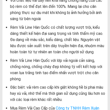
Với chất liệu vải dày nên khả năng chống nắng của các
bộ rèm có thể đạt lên đến 100%. Mang lại cho căn
phòng thực sự dịu mát khi không bị ảnh hưởng bởi ánh
sáng từ bên ngoài
Rèm Vải Line Hàn Quốc có chất lượng vượt trội, kiểu
dáng thiết kế hiện đại sang trọng và tính thẩm mỹ cao.
Đa dạng về màu sắc, kiểu dáng, chất liệu. Nguyên vật
liệu được sản xuất trên dây truyền hiện đại, nhuộm màu
hoàn toàn từ tự nhiên an toàn cho người sử dụng.
Rèm Vải Line Hàn Quốc với lớp vải ngoài cản sáng,
chống nóng, chống cháy đẹp không tỳ vết kết hợp với
voan lụa trắng tinh tạo điểm nhấn vượt trột cho căn
phòng.
Đặc biệt: vải rèm cao cấp khi giặt không hề bị phai màu
hay xù vải, nhờ thế mà thời gian sử dụng cũng lâu hơn so
với các loại rèm khác rất nhiều.
Mua Rèm Vải Cao Cấp của
Công ty TNHH Rèm Xuân