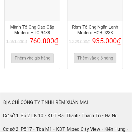
Mành Tổ Ong Cao Cấp
Rèm Tổ Ong Ngăn Lạnh
Modero HTC 9438
Modero HCB 9238
760.000
₫
935.000
₫
1.061.000
₫
1.329.000
₫
Thêm vào giỏ hàng
Thêm vào giỏ hàng
ĐỊA CHỈ CÔNG TY TNHH RÈM XUÂN MAI
Cơ sở 1: Số 2 LK 10 - KĐT Đại Thanh- Thanh Trì - Hà Nội
Cơ sở 2: P517 - Tòa M1 - KĐT Mipec City View - Kiến Hưng -