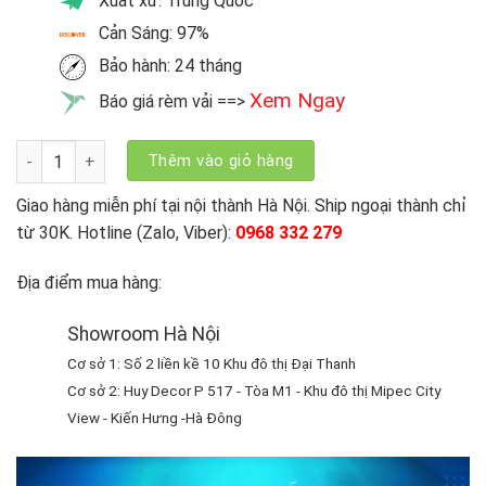
Xuất xứ: Trung Quốc
Cản Sáng: 97%
Bảo hành: 24 tháng
Xem Ngay
Báo giá rèm vải ==>
Rèm vải màu ghi XM-TM9023-09 số lượng
Thêm vào giỏ hàng
Giao hàng miễn phí tại nội thành Hà Nội. Ship ngoại thành chỉ
từ 30K. Hotline (Zalo, Viber):
0968 332 279
Địa điểm mua hàng:
Showroom Hà Nội
Cơ sở 1: Số 2 liền kề 10 Khu đô thị Đại Thanh
Cơ sở 2: Huy Decor P 517 - Tòa M1 - Khu đô thị Mipec City
View - Kiến Hưng -Hà Đông