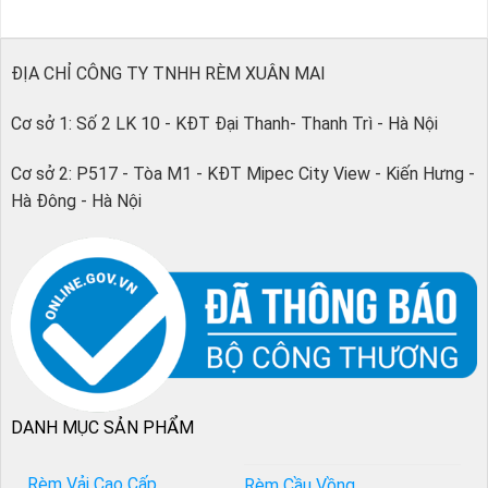
ĐỊA CHỈ CÔNG TY TNHH RÈM XUÂN MAI
Cơ sở 1: Số 2 LK 10 - KĐT Đại Thanh- Thanh Trì - Hà Nội
Cơ sở 2: P517 - Tòa M1 - KĐT Mipec City View - Kiến Hưng -
Hà Đông - Hà Nội
DANH MỤC SẢN PHẨM
Rèm Vải Cao Cấp
Rèm Cầu Vồng