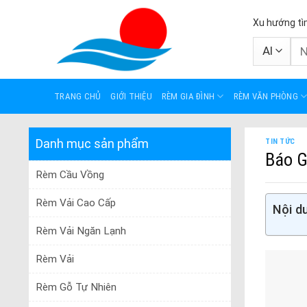
Skip
Xu hướng tì
to
content
Tì
kiế
TRANG CHỦ
GIỚI THIỆU
RÈM GIA ĐÌNH
RÈM VĂN PHÒNG
Danh mục sản phẩm
TIN TỨC
Báo G
Rèm Cầu Vồng
Rèm Vải Cao Cấp
Nội du
Rèm Vải Ngăn Lạnh
Rèm Vải
Rèm Gỗ Tự Nhiên