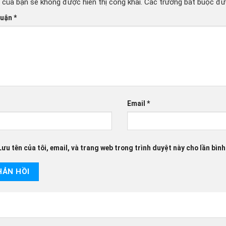
 của bạn sẽ không được hiển thị công khai.
Các trường bắt buộc đ
luận
*
Email
*
Lưu tên của tôi, email, và trang web trong trình duyệt này cho lần bình 