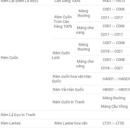
Rèm Lật (Rèm Lá dọc)
Cản Sáng 100%
H001 -:- H013
C001 -:- C006
Máng
thường
Rèm Cuốn
C011 -:- C017
Trơn Cản
C001 -:- C006
Sáng 100%
Máng che
sáng
C011 -:- C017
C007 -:- C008
Máng
thường
C018 -:- C021
Rèm Cuốn
Rèm Cuốn
Lưới
C007 -:- C008
Máng che
sáng
C018 -:- C021
Rèm cuốn hoa văn Hàn
HA001 -:- HA023
Quốc
Rèm Vải Hàn Quốc
HB001 -:- HB013
Máng thường
Rèm Cuốn In Tranh
Máng Cầu Vồng
Rèm Lá Dọc In Tranh
Rèm Lantex
Rèm Lanter hoa văn
LT01 -:- LT05