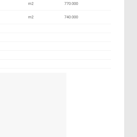
m2
770.000
m2
740.000
Nóng Hiệu Quả
 được sử dụng