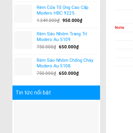
Rèm Cửa Tổ Ong Cao Cấp
Modero HBC 9225
1.349.000
₫
950.000
₫
Note
Rèm Sáo Nhôm Trang Trí
Modero Au 5109
750.000
₫
650.000
₫
Rèm Sáo Nhôm Chống Cháy
Modero Au 5108
750.000
₫
650.000
₫
Tin tức nổi bật
Báo Giá Rè
Công ty TN
Quý Khách B