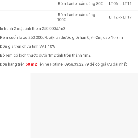
Rèm Lanter cản sáng 80%
LT06 -:- LT11
Rèm Lanter cản sáng
LT12 -:- LT17
100%
In tranh 2 mặt tính thêm 250.000đ/m2
Rèm cuốn lò xo 250.000đ/bộ(kích thước giới hạn 0,7-:-2m, cao 1-:-3 m
Đơn giá trên chưa tính VAT 10%
Bộ rèm có kích thước dưới 1m2 tính tròn thành 1m2
Đơn hàng trên
50 m2
liên hệ Hotline: 0968.33.22.79 để có giá ưu đãi nhất
m Tổ Ong Modero Honeycomb
Rèm Ngăn Lạnh Giải Pháp Chống 
Khi Sử Dụng Điều Hòa
HH Rèm Xuân Mai xin gửi tới các
Rèm ngăn lạnh là một loại rèm
áo Giá Rèm [...]
để ngăn chặn sự truyền [...]