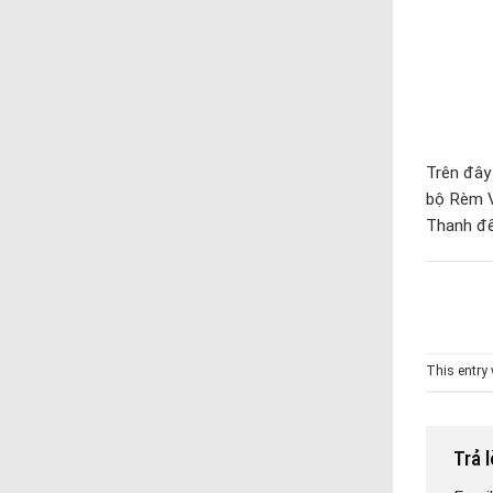
Trên đây
bộ Rèm V
Thanh để
This entry
Trả 