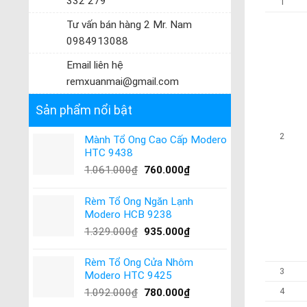
332 279
1
Tư vấn bán hàng 2 Mr. Nam
0984913088
Email liên hệ
remxuanmai@gmail.com
Sản phẩm nổi bật
2
Mành Tổ Ong Cao Cấp Modero
HTC 9438
1.061.000
₫
760.000
₫
Rèm Tổ Ong Ngăn Lạnh
Modero HCB 9238
1.329.000
₫
935.000
₫
Rèm Tổ Ong Cửa Nhôm
3
Modero HTC 9425
4
1.092.000
₫
780.000
₫