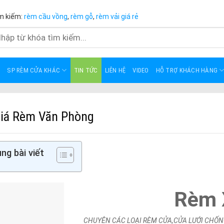
m kiếm:
rèm cầu vồng
,
rèm gỗ
,
rèm vải giá rẻ
m
m:
SP RÈM CỬA KHÁC
TIN TỨC
LIÊN HỆ
VIDEO
HỖ TRỢ KHÁCH HÀNG
iá Rèm Văn Phòng
ng bài viết
Rèm 
CHUYÊN CÁC LOẠI RÈM CỬA,CỬA LƯỚI CHỐN