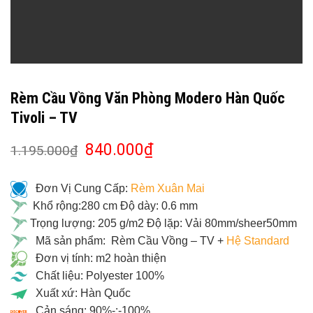
Rèm Cầu Vồng Văn Phòng Modero Hàn Quốc
Tivoli – TV
840.000
₫
1.195.000
₫
Đơn Vị Cung Cấp:
Rèm Xuân Mai
Khổ rộng:280 cm Độ dày: 0.6 mm
Trọng lượng: 205 g/m2 Độ lặp: Vải 80mm/sheer50mm
Mã sản phẩm: Rèm Cầu Vồng – TV +
Hệ Standard
Đơn vị tính: m2 hoàn thiện
Chất liệu: Polyester 100%
Xuất xứ: Hàn Quốc
Cản sáng: 90%-:-100%