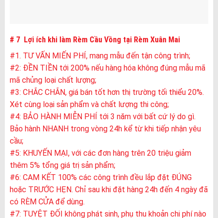
# 7 Lợi ích khi làm Rèm Cầu Vồng tại Rèm Xuân Mai
#1. TƯ VẤN MIẾN PHÍ, mang mẫu đến tận công trình;
#2: ĐỀN TIỀN tới 200% nếu hàng hóa không đúng mẫu mã
mã chủng loại chất lượng;
#3: CHẮC CHẮN, giá bán tốt hơn thị trường tối thiểu 20%.
Xét cùng loại sản phẩm và chất lượng thi công;
#4: BẢO HÀNH MIỄN PHÍ tới 3 năm với bất cứ lý do gì.
Bảo hành NHANH trong vòng 24h kể từ khi tiếp nhận yêu
cầu;
#5: KHUYẾN MẠI, với các đơn hàng trên 20 triệu giảm
thêm 5% tổng giá trị sản phẩm;
#6: CAM KẾT 100% các công trình đều lắp đặt ĐÚNG
hoặc TRƯỚC HẸN. Chỉ sau khi đặt hàng 24h đến 4 ngày đã
có RÈM CỬA để dùng.
#7: TUYỆT ĐỐI không phát sinh, phụ thu khoản chi phí nào